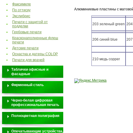
Факсимиле
Алюминиевые пластины с матово
По оттиску
Экслибрис
Печати с защитой от
203 зеленый green
204
подделки
Гербовые печати
Красконаполненные флеш
206 синий blue
207
печати
Детские печати
Оснастка и датеры COLOP
210 медь copper
Печати для врачей
Таблички офисные и
фасадные
Фирменный стиль
Черно-белая цифровая
профессиональная печать
Полноцветная полиграфия
Опечатывающие устройства,