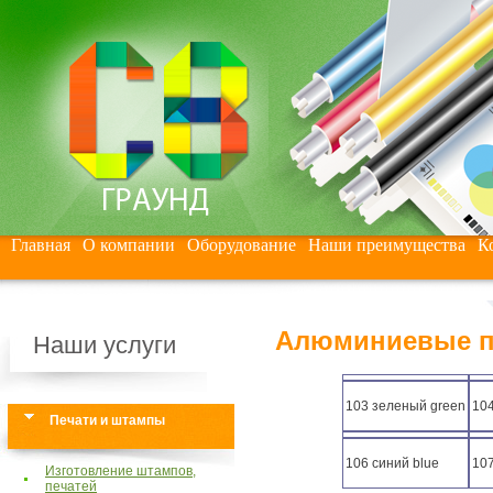
Главная
О компании
Оборудование
Наши преимущества
К
Алюминиевые п
Наши услуги
103 зеленый green
104
Печати и штампы
106 синий blue
107
Изготовление штампов,
печатей